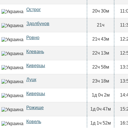
Острог
20ч 30м
11:
Здолбунов
21ч
11:
Ровно
21ч 43м
12:
Клевань
22ч 13м
12:
Киверцы
22ч 58м
13:
Луцк
23ч 18м
13:
Киверцы
1д 0ч 2м
14:
Рожище
1д 0ч 47м
15:
Ковель
1д 1ч 52м
16: