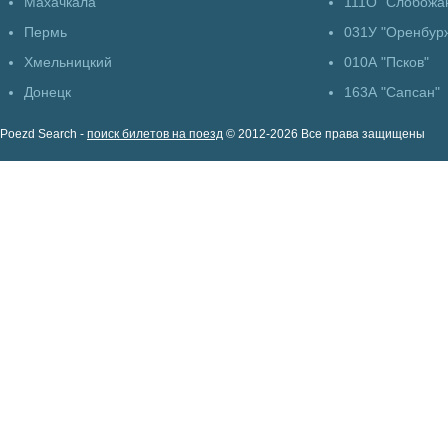
Махачкала
111О "Слобожа
Пермь
031У "Оренбур
Хмельницкий
010А "Псков"
Донецк
163А "Сапсан"
Poezd Search -
поиск билетов на поезд
© 2012-2026 Все права защищены