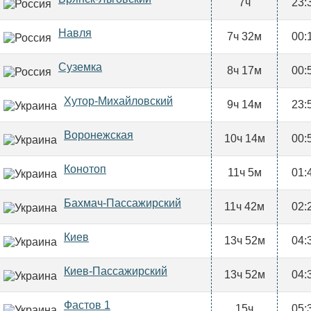
7ч
23:
Навля
7ч 32м
00:
Суземка
8ч 17м
00:
Хутор-Михайловский
9ч 14м
23:
Воронежская
10ч 14м
00:
Конотоп
11ч 5м
01:
Бахмач-Пассажирский
11ч 42м
02:
Киев
13ч 52м
04:
Киев-Пассажирский
13ч 52м
04:
Фастов 1
15ч
05: