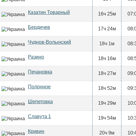
Казатин Товарный
16ч 25м
07:
Бердичев
17ч 24м
08:
Чуднов-Волынский
18ч 1м
08:
Разино
18ч 16м
08:
Печановка
18ч 27м
09:
Полонное
18ч 52м
09:
Шепетовка
19ч 29м
10:
Славута 1
19ч 54м
10:
Кривин
20ч 9м
10: