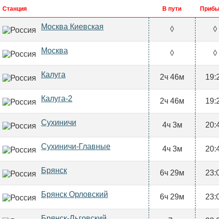
Станция
В пути
Прибы
Москва Киевская
◊
◊
Москва
◊
◊
Калуга
2ч 46м
19:
Калуга-2
2ч 46м
19:
Сухиничи
4ч 3м
20:
Сухиничи-Главные
4ч 3м
20:
Брянск
6ч 29м
23:
Брянск Орловский
6ч 29м
23:
Брянск-Льговский