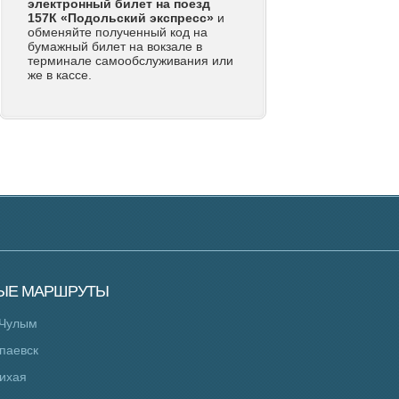
электронный билет на поезд
157К «Подольский экспресс»
и
обменяйте полученный код на
бумажный билет на вокзале в
терминале самообслуживания или
же в кассе.
ЫЕ
МАРШРУТЫ
 Чулым
апаевск
Лихая