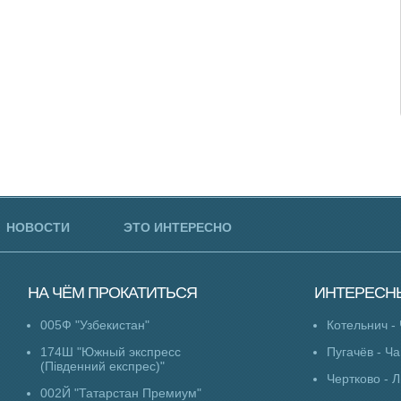
НОВОСТИ
ЭТО ИНТЕРЕСНО
НА ЧЁМ
ПРОКАТИТЬСЯ
ИНТЕРЕСН
005Ф "Узбекистан"
Котельнич -
174Ш "Южный экспресс
Пугачёв - Ч
(Південний експрес)"
Чертково - 
002Й "Татарстан Премиум"