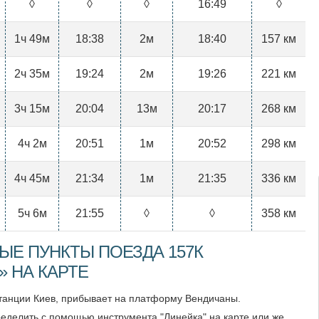
◊
◊
◊
16:49
◊
1ч 49м
18:38
2м
18:40
157 км
2ч 35м
19:24
2м
19:26
221 км
3ч 15м
20:04
13м
20:17
268 км
4ч 2м
20:51
1м
20:52
298 км
4ч 45м
21:34
1м
21:35
336 км
5ч 6м
21:55
◊
◊
358 км
ЫЕ ПУНКТЫ ПОЕЗДА 157К
 НА КАРТЕ
станции Киев, прибывает на платформу Вендичаны.
еделить с помощью инструмента "Линейка" на карте или же