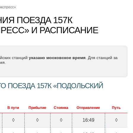
экспресс»
ИЯ ПОЕЗДА 157К
РЕСС» И РАСПИСАНИЕ
йских станций
указано московское время
. Для станций за
мя.
О ПОЕЗДА 157К «ПОДОЛЬСКИЙ
В пути
Прибытие
Стоянка
Отправление
Путь
◊
◊
◊
16:49
◊