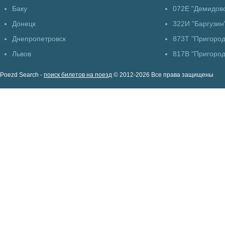
Баку
072Е "Демидовс
Донецк
322И "Баргузин
Днепропетровск
873Т "Пригоро
Львов
817В "Пригоро
Poezd Search -
поиск билетов на поезд
© 2012-2026 Все права защищены