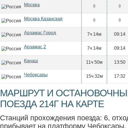
Москва
◊
◊
Москва Казанская
◊
◊
Арзамас Город
7ч 14м
09:14
Арзамас 2
7ч 14м
09:14
Канаш
11ч 50м
13:50
Чебоксары
15ч 32м
17:32
МАРШРУТ И ОСТАНОВОЧНЫ
ПОЕЗДА 214Г НА КАРТЕ
Станций прохождения поезда: 6, отхо
прибывает на платформу Чебоксары.