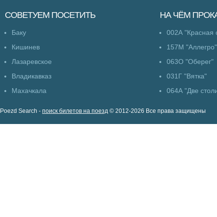
СОВЕТУЕМ
ПОСЕТИТЬ
НА ЧЁМ
ПРОК
Баку
002А "Красная 
Кишинев
157М "Аллегро"
Лазаревское
063О "Оберег"
Владикавказ
031Г "Вятка"
Махачкала
064А "Две стол
Poezd Search -
поиск билетов на поезд
© 2012-2026 Все права защищены