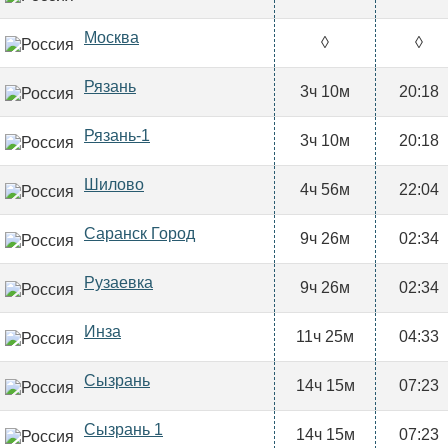
Москва
◊
◊
Рязань
3ч 10м
20:18
Рязань-1
3ч 10м
20:18
Шилово
4ч 56м
22:04
Саранск Город
9ч 26м
02:34
Рузаевка
9ч 26м
02:34
Инза
11ч 25м
04:33
Сызрань
14ч 15м
07:23
Сызрань 1
14ч 15м
07:23