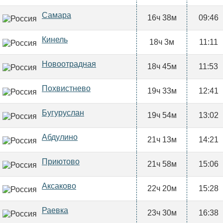
Самара
16ч 38м
09:46
Кинель
18ч 3м
11:11
Новоотрадная
18ч 45м
11:53
Похвистнево
19ч 33м
12:41
Бугуруслан
19ч 54м
13:02
Абдулино
21ч 13м
14:21
Приютово
21ч 58м
15:06
Аксаково
22ч 20м
15:28
Раевка
23ч 30м
16:38