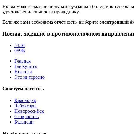
Но вы можете даже не получать бумажный билет, ибо теперь н
удостоверение личности проводнику.
Если же вам необходима отчётность, выберите
электронный би
Поезда, ходящие в противоположном направлени
533Я
059В
Главная
Где купить
Новости
Это интересно
Советуем
посетить
Краснодар
Чебоксары
Новороссийск
Ставрополь
Будапешт
На чём
прокатиться