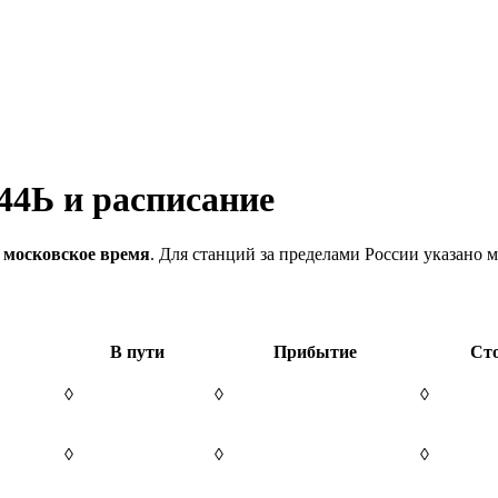
44Ь и расписание
 московское время
. Для станций за пределами России указано м
В пути
Прибытие
Ст
◊
◊
◊
◊
◊
◊