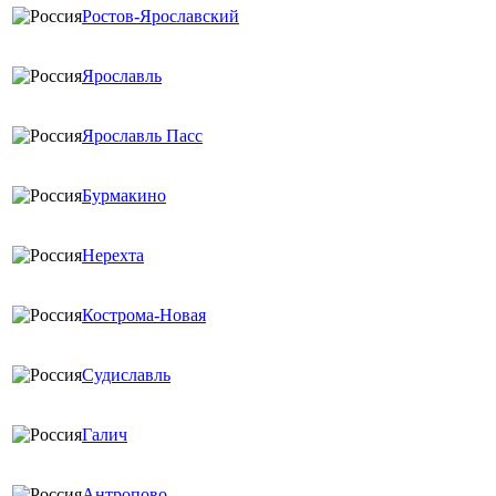
Ростов-Ярославский
Ярославль
Ярославль Пасс
Бурмакино
Нерехта
Кострома-Новая
Судиславль
Галич
Антропово