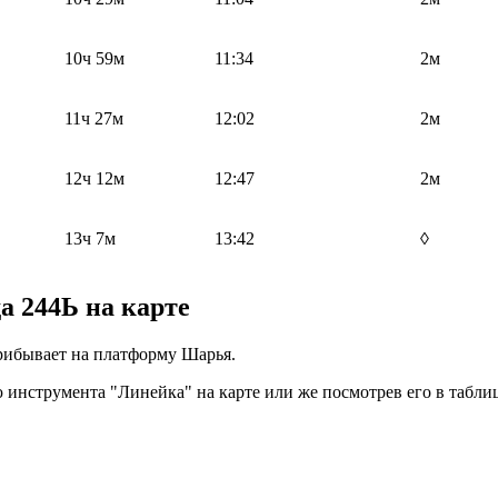
10ч 59м
11:34
2м
11ч 27м
12:02
2м
12ч 12м
12:47
2м
13ч 7м
13:42
◊
 244Ь на карте
прибывает на платформу Шарья.
инструмента "Линейка" на карте или же посмотрев его в таблиц