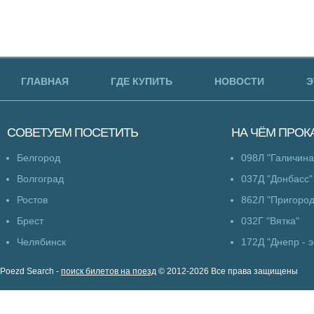
ГЛАВНАЯ
ГДЕ КУПИТЬ
НОВОСТИ
Э
СОВЕТУЕМ
ПОСЕТИТЬ
НА ЧЁМ
ПРОК
Белгород
098Л "Галичина
Волгоград
037Д "Донбасс"
Ростов
862Л "Пригоро
Брест
032Г "Вятка"
Челябинск
172Д "Днепр - э
Poezd Search -
поиск билетов на поезд
© 2012-2026 Все права защищены