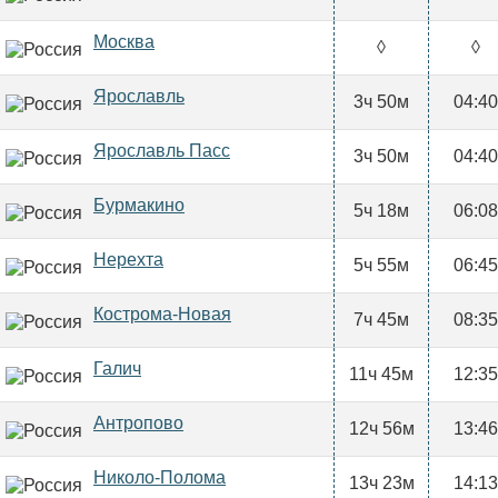
Москва
◊
◊
Ярославль
3ч 50м
04:40
Ярославль Пасс
3ч 50м
04:40
Бурмакино
5ч 18м
06:08
Нерехта
5ч 55м
06:45
Кострома-Новая
7ч 45м
08:35
Галич
11ч 45м
12:35
Антропово
12ч 56м
13:46
Николо-Полома
13ч 23м
14:13