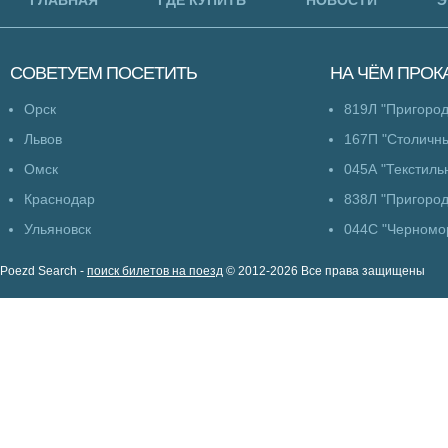
ГЛАВНАЯ
ГДЕ КУПИТЬ
НОВОСТИ
Э
СОВЕТУЕМ
ПОСЕТИТЬ
НА ЧЁМ
ПРОК
Орск
819Л "Пригоро
Львов
167П "Столичны
Омск
045А "Текстиль
Краснодар
838Л "Пригоро
Ульяновск
044С "Черномо
Poezd Search -
поиск билетов на поезд
© 2012-2026 Все права защищены