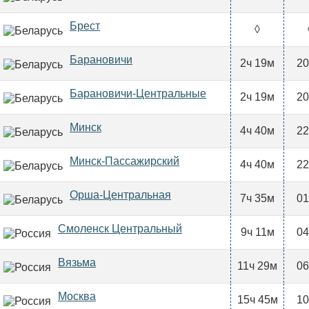
Брест
◊
Барановичи
2ч 19м
20
Барановичи-Центральные
2ч 19м
20
Минск
4ч 40м
22
Минск-Пассажирский
4ч 40м
22
Орша-Центральная
7ч 35м
01
Смоленск Центральный
9ч 11м
04
Вязьма
11ч 29м
06
Москва
15ч 45м
10