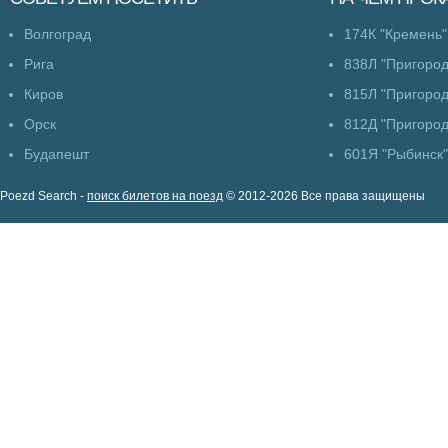
Волгоград
174К "Кремень"
Рига
838Л "Пригоро
Киров
815Л "Пригоро
Орск
812Д "Пригоро
Будапешт
601Я "Рыбинск"
Poezd Search -
поиск билетов на поезд
© 2012-2026 Все права защищены