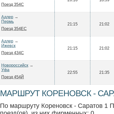
Поезд 354С
Адлер
→
Пермь
21:15
21:02
Поезд 354ЕС
Адлер
→
Ижевск
21:15
21:02
Поезд 434С
Новороссийск
→
Уфа
22:55
21:35
Поезд 454Й
МАРШРУТ КОРЕНОВСК - САР
По маршруту Кореновск - Саратов 1 П
поезд(ов), из них фирменных: 0.