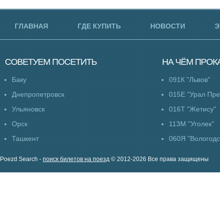
ГЛАВНАЯ
ГДЕ КУПИТЬ
НОВОСТИ
Э
СОВЕТУЕМ
ПОСЕТИТЬ
НА ЧЁМ
ПРОК
Баку
091К "Львов"
Днепропетровск
015Е "Урал Пр
Ульяновск
016Т "Жетису"
Орск
113М "Уголек"
Ташкент
060Я "Вологодс
Poezd Search -
поиск билетов на поезд
© 2012-2026 Все права защищены