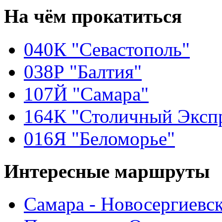
На чём
прокатиться
040К "Севастополь"
038Р "Балтия"
107Й "Самара"
164К "Столичный Эксп
016Я "Беломорье"
Интересные
маршруты
Самара - Новосергиевс