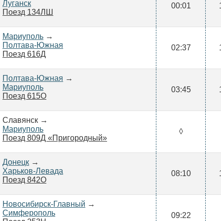
Луганск
00:01
Поезд 134ЛШ
Мариуполь
→
Полтава-Южная
02:37
Поезд 616Д
Полтава-Южная
→
Мариуполь
03:45
Поезд 615О
Славянск →
Мариуполь
◊
Поезд 809Д «Пригородный»
Донецк
→
Харьков-Левада
08:10
Поезд 842О
Новосибирск-Главный
→
Симферополь
09:22