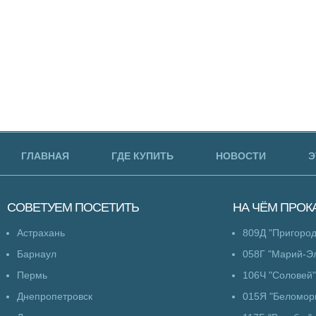
ГЛАВНАЯ
ГДЕ КУПИТЬ
НОВОСТИ
Э
СОВЕТУЕМ
ПОСЕТИТЬ
НА ЧЁМ
ПРОК
Астрахань
809Д "Пригоро
Барнаул
058Г "Марий-Э
Пермь
106Ч "Соловей"
Днепропетровск
015Я "Беломор