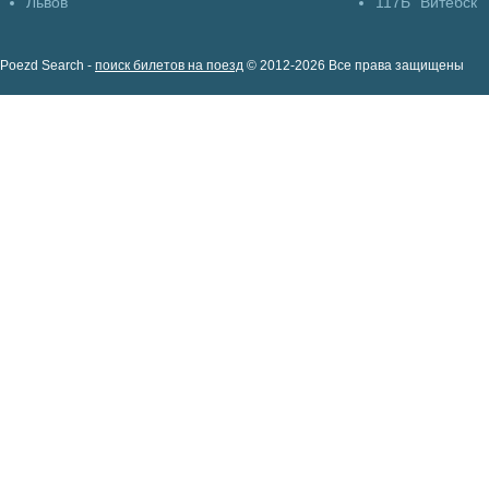
Львов
117Б "Витебск"
Poezd Search -
поиск билетов на поезд
© 2012-2026 Все права защищены