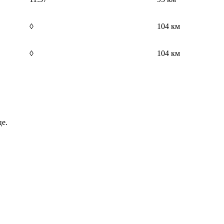
◊
104 км
◊
104 км
е.