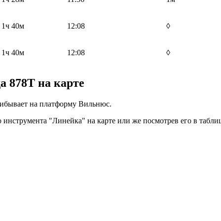
1ч 40м
12:08
◊
1ч 40м
12:08
◊
 878Т на карте
прибывает на платформу Вильнюс.
инструмента "Линейка" на карте или же посмотрев его в таблиц