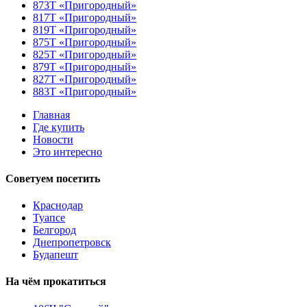
873Т «Пригородный»
817Т «Пригородный»
819Т «Пригородный»
875Т «Пригородный»
825Т «Пригородный»
879Т «Пригородный»
827Т «Пригородный»
883Т «Пригородный»
Главная
Где купить
Новости
Это интересно
Советуем
посетить
Краснодар
Туапсе
Белгород
Днепропетровск
Будапешт
На чём
прокатиться