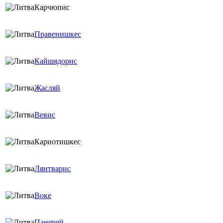
Карчюпис
Правенишкес
Кайшядорис
Жасляй
Вевис
Кариотишкес
Лянтварис
Воке
Паняряй