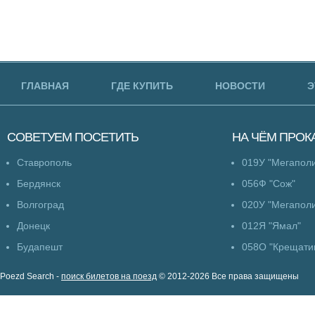
ГЛАВНАЯ
ГДЕ КУПИТЬ
НОВОСТИ
Э
СОВЕТУЕМ
ПОСЕТИТЬ
НА ЧЁМ
ПРОК
Ставрополь
019У "Мегапол
Бердянск
056Ф "Сож"
Волгоград
020У "Мегапол
Донецк
012Я "Ямал"
Будапешт
058О "Крещати
Poezd Search -
поиск билетов на поезд
© 2012-2026 Все права защищены