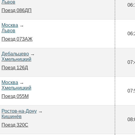
Львов
06:
Поезд 086ДП
Москва
→
Львов
06:
Поезд 073АЖ
Дебальцево
→
Хмельницкий
07:
Поезд 126Д
Москва
→
Хмельницкий
07:
Поезд 055М
Ростов-на-Дону
→
Кишинёв
08:
Поезд 320С