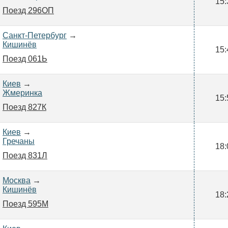
15:
Поезд 296ОП
Санкт-Петербург
→
Кишинёв
15:
Поезд 061Ь
Киев
→
Жмеринка
15:
Поезд 827К
Киев
→
Гречаны
18:
Поезд 831Л
Москва
→
Кишинёв
18:
Поезд 595М