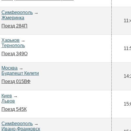
Симферополь
→
Жмеринка
11:
Поезд 284П
Харьков
→
Тернополь
11:
Поезд 349О
Москва
→
Будапешт Келети
14:
Поезд 015ВФ
Киев
→
Львов
15:
Поезд 545К
Симферополь
→
Ивано-Франковск