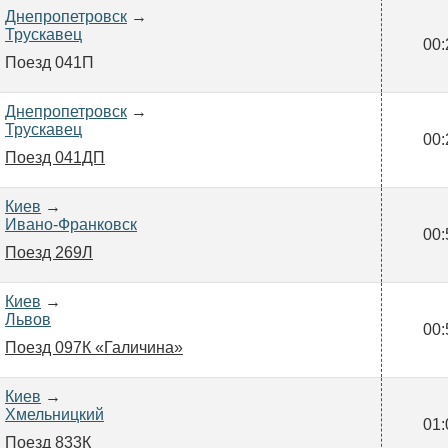
Днепропетровск
→
Трускавец
00:
Поезд 041П
Днепропетровск
→
Трускавец
00:
Поезд 041ДП
Киев
→
Ивано-Франковск
00:
Поезд 269Л
Киев
→
Львов
00:
Поезд 097К «Галичина»
Киев
→
Хмельницкий
01:
Поезд 833К