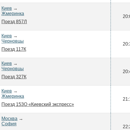
Киев
→
Жмеринка
20:
Поезд 857Л
Киев
→
Черновцы
20:
Поезд 117К
Киев
→
Черновцы
20:
Поезд 327К
Киев
→
Жмеринка
21:
Поезд 153О «Киевский экспресс»
Москва
→
София
22: