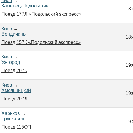
Киев
→
Каменец-Подольский
18:
Поезд 177Л «Подольский экспресс»
Киев
→
Вендичаны
18:
Поезд 157К «Подольский экспресс»
Киев
→
Ужгород
19:
Поезд 207К
Киев
→
Хмельницкий
19:
Поезд 207Л
Харьков
→
Трускавец
19:
Поезд 115ОП