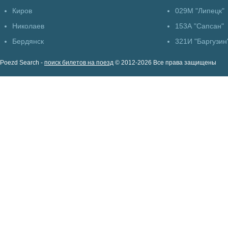
Киров
029М "Липецк"
Николаев
153А "Сапсан"
Бердянск
321И "Баргузин
Poezd Search -
поиск билетов на поезд
© 2012-2026 Все права защищены