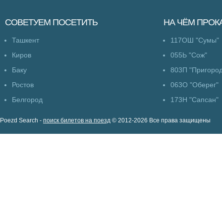
СОВЕТУЕМ
ПОСЕТИТЬ
НА ЧЁМ
ПРОК
Ташкент
117ОШ "Сумы"
Киров
055Ь "Сож"
Баку
803П "Пригоро
Ростов
063О "Оберег"
Белгород
173Н "Сапсан"
Poezd Search -
поиск билетов на поезд
© 2012-2026 Все права защищены