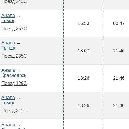
Поезд 243С
Анапа
→
Томск
16:53
00:47
Поезд 257С
Анапа
→
Тында
18:07
21:46
Поезд 235С
Анапа
→
Красноярск
18:26
21:46
Поезд 129С
Анапа
→
Томск
18:26
21:46
Поезд 211С
Анапа
→