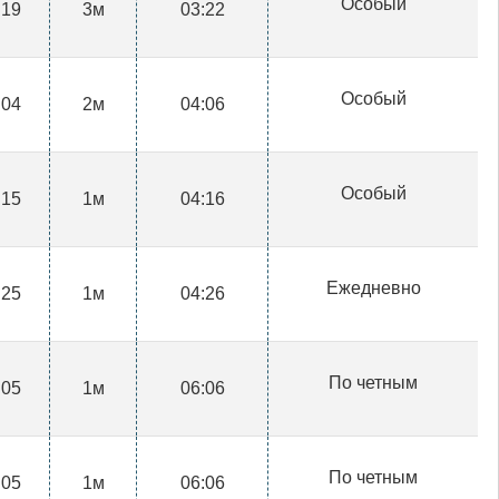
Особый
:19
3м
03:22
Особый
:04
2м
04:06
Особый
:15
1м
04:16
Ежедневно
:25
1м
04:26
По четным
:05
1м
06:06
По четным
:05
1м
06:06