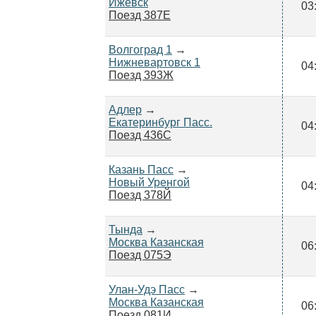
Ижевск
03
Поезд 387Е
Волгоград 1
→
Нижневартовск 1
04
Поезд 393Ж
Адлер
→
Екатеринбург Пасс.
04
Поезд 436С
Казань Пасс
→
Новый Уренгой
04
Поезд 378Й
Тында
→
Москва Казанская
06
Поезд 075Э
Улан-Удэ Пасс
→
Москва Казанская
06
Поезд 081И