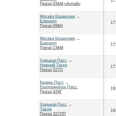
17
Поезд 036М «Алтай»
Москва Казанская
→
Барнаул
17
Поезд 096Н
Москва Казанская
→
Барнаул
17
Поезд 136М
Харьков-Пасс
→
Нижний Тагил
17
Поезд 327О
Казань Пасс
→
Екатеринбург Пасс.
19
Поезд 428Г
Харьков-Пасс
→
Тавда
19
Поезд 327ЛП