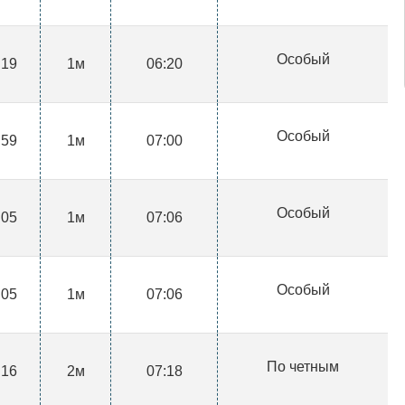
Особый
:19
1м
06:20
Особый
:59
1м
07:00
Особый
:05
1м
07:06
Особый
:05
1м
07:06
По четным
:16
2м
07:18