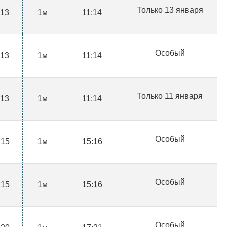
Только 13 января
:13
1м
11:14
Особый
:13
1м
11:14
Только 11 января
:13
1м
11:14
Особый
:15
1м
15:16
Особый
:15
1м
15:16
Особый