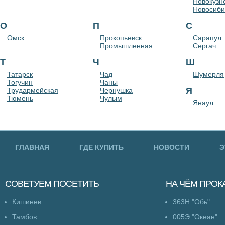
Новокузн
Новосиби
О
П
С
Омск
Прокопьевск
Сарапул
Промышленная
Сергач
Т
Ч
Ш
Татарск
Чад
Шумерля
Тогучин
Чаны
Я
Трудармейская
Чернушка
Тюмень
Чулым
Янаул
ГЛАВНАЯ
ГДЕ КУПИТЬ
НОВОСТИ
Э
СОВЕТУЕМ
ПОСЕТИТЬ
НА ЧЁМ
ПРОК
Кишинев
363Н "Обь"
Тамбов
005Э "Океан"