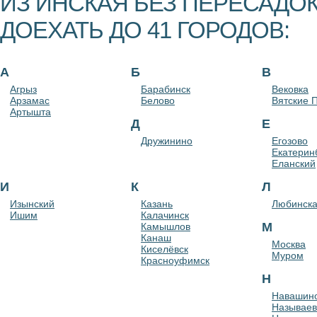
ИЗ ИНСКАЯ БЕЗ ПЕРЕСАДО
ДОЕХАТЬ ДО 41 ГОРОДОВ:
А
Б
В
Агрыз
Барабинск
Вековка
Арзамас
Белово
Вятские 
Артышта
Д
Е
Дружинино
Егозово
Екатерин
Еланский
И
К
Л
Изынский
Казань
Любинск
Ишим
Калачинск
М
Камышлов
Канаш
Москва
Киселёвск
Муром
Красноуфимск
Н
Навашин
Называев