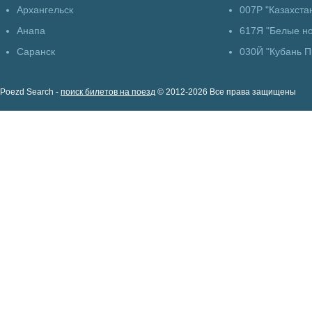
Архангельск
007Р "Казахста
Анапа
617Я "Белые но
Саранск
030Й "Кубань 
Poezd Search -
поиск билетов на поезд
© 2012-2026 Все права защищены