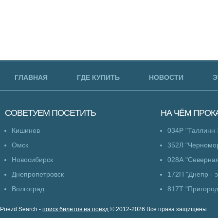
ГЛАВНАЯ
ГДЕ КУПИТЬ
НОВОСТИ
Э
СОВЕТУЕМ
ПОСЕТИТЬ
НА ЧЁМ
ПРОК
Кишинев
034Р "Таллинн 
Омск
352Л "Черномо
Новосибирск
028А "Северна
Днепропетровск
172П "Днепр - 
Волгоград
817Т "Пригоро
Poezd Search -
поиск билетов на поезд
© 2012-2026 Все права защищены