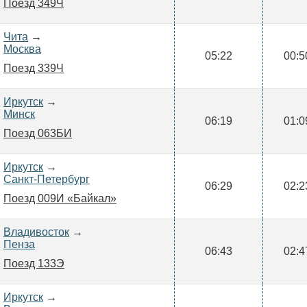
Поезд 349Ч
Чита
→
Москва
05:22
00:5
Поезд 339Ч
Иркутск
→
Минск
06:19
01:0
Поезд 063БИ
Иркутск
→
Санкт-Петербург
06:29
02:2
Поезд 009И «Байкал»
Владивосток
→
Пенза
06:43
02:4
Поезд 133Э
Иркутск
→