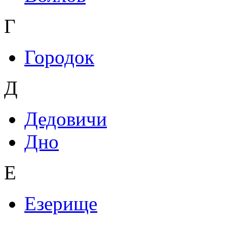
Г
Городок
Д
Дедовичи
Дно
Е
Езерище