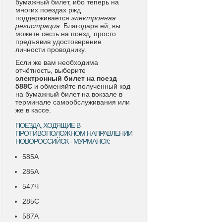
бумажный билет, ибо теперь на
многих поездах ржд
поддерживается
электронная
регистрация
. Благодаря ей, вы
можете сесть на поезд, просто
предъявив удостоверение
личности проводнику.
Если же вам необходима
отчётность, выберите
электронный билет на поезд
588С
и обменяйте полученный код
на бумажный билет на вокзале в
терминале самообслуживания или
же в кассе.
ПОЕЗДА, ХОДЯЩИЕ В
ПРОТИВОПОЛОЖНОМ НАПРАВЛЕНИИ
НОВОРОССИЙСК - МУРМАНСК:
585А
285А
547Ч
285С
587А