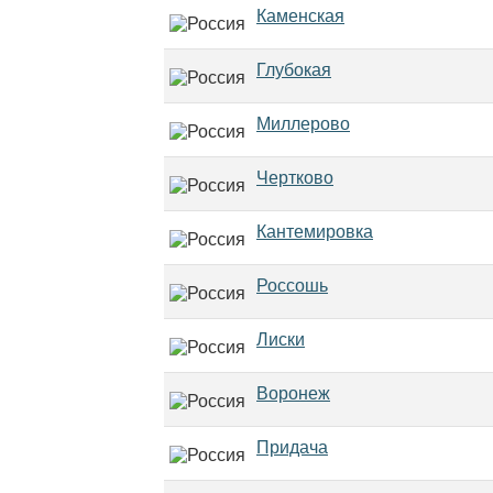
Каменская
Глубокая
Миллерово
Чертково
Кантемировка
Россошь
Лиски
Воронеж
Придача