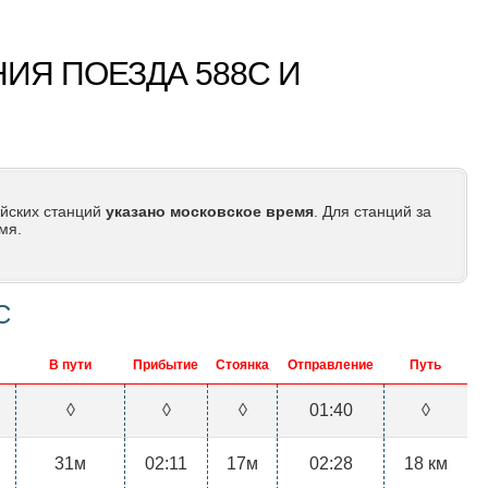
ИЯ ПОЕЗДА 588С И
йских станций
указано московское время
. Для станций за
мя.
С
В пути
Прибытие
Стоянка
Отправление
Путь
◊
◊
◊
01:40
◊
31м
02:11
17м
02:28
18 км