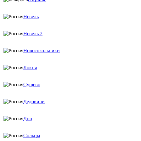
Невель
Невель 2
Новосокольники
Локня
Сущево
Дедовичи
Дно
Сольцы