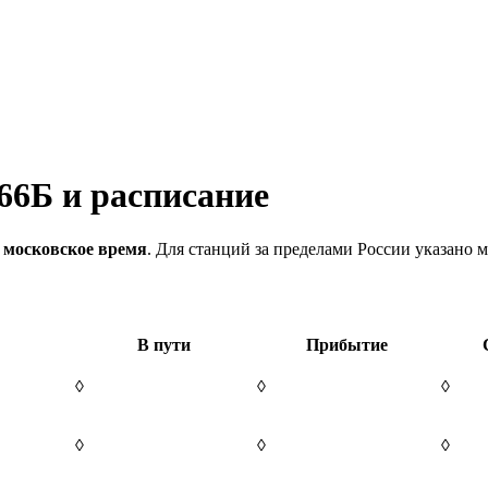
66Б и расписание
 московское время
. Для станций за пределами России указано м
В пути
Прибытие
◊
◊
◊
◊
◊
◊