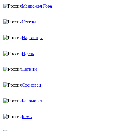
Медвежья Гора
Сегежа
Надвоицы
Идель
Летний
Сосновец
Беломорск
Кемь