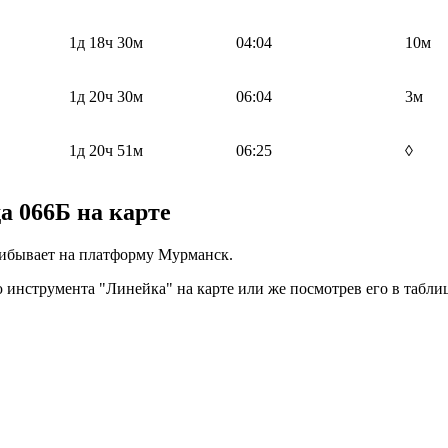
1д 18ч 30м
04:04
10м
1д 20ч 30м
06:04
3м
1д 20ч 51м
06:25
◊
 066Б на карте
рибывает на платформу Мурманск.
инструмента "Линейка" на карте или же посмотрев его в таблиц