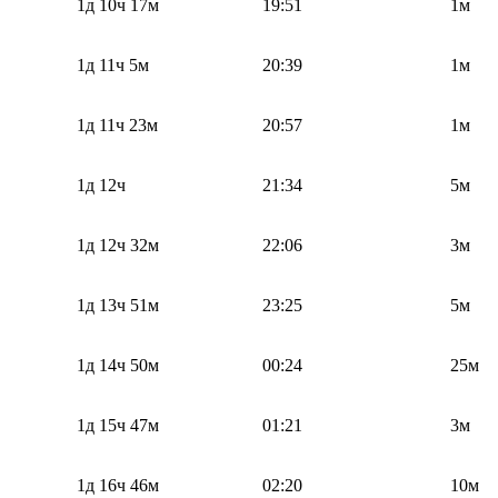
1д 10ч 17м
19:51
1м
1д 11ч 5м
20:39
1м
1д 11ч 23м
20:57
1м
1д 12ч
21:34
5м
1д 12ч 32м
22:06
3м
1д 13ч 51м
23:25
5м
1д 14ч 50м
00:24
25м
1д 15ч 47м
01:21
3м
1д 16ч 46м
02:20
10м