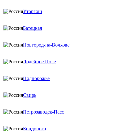
Уторгош
Батецкая
Новгород-на-Волхове
Лодейное Поле
Подпорожье
Свирь
Петрозаводск-Пасс
Кондопога