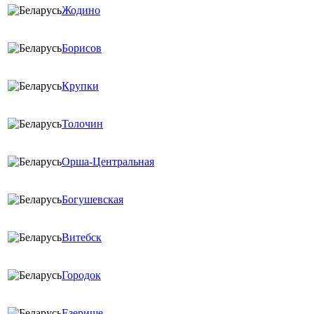
Жодино
Борисов
Крупки
Толочин
Орша-Центральная
Богушевская
Витебск
Городок
Езерище