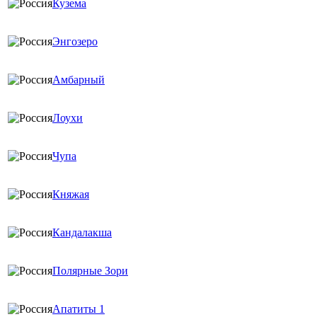
Кузема
Энгозеро
Амбарный
Лоухи
Чупа
Княжая
Кандалакша
Полярные Зори
Апатиты 1