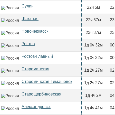
Сулин
22ч 5м
22
Шахтная
22ч 57м
23
Новочеркасск
23ч 37м
23
Ростов
1д 0ч 32м
00
Ростов-Главный
1д 0ч 32м
00
Староминская
1д 2ч 27м
02
Староминская-Тимашевск
1д 2ч 27м
02
Старощербиновская
1д 4ч 2м
04
Александровск
1д 4ч 41м
04