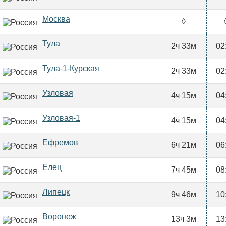
Москва
◊
Тула
2ч 33м
02
Тула-1-Курская
2ч 33м
02
Узловая
4ч 15м
04
Узловая-1
4ч 15м
04
Ефремов
6ч 21м
06
Елец
7ч 45м
08
Липецк
9ч 46м
10
Воронеж
13ч 3м
13