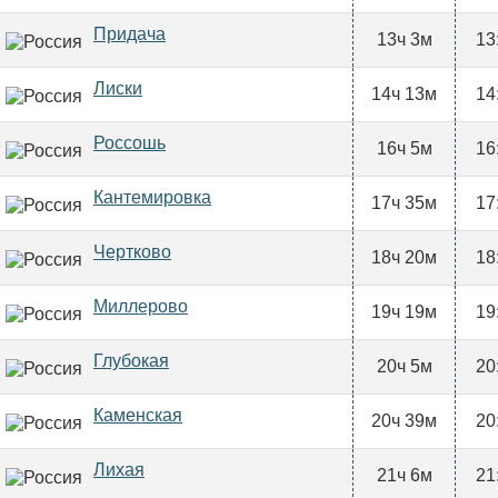
Придача
13ч 3м
13
Лиски
14ч 13м
14
Россошь
16ч 5м
16
Кантемировка
17ч 35м
17
Чертково
18ч 20м
18
Миллерово
19ч 19м
19
Глубокая
20ч 5м
20
Каменская
20ч 39м
20
Лихая
21ч 6м
21