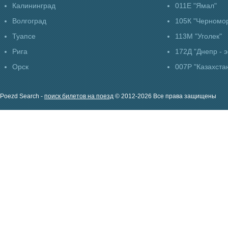
Калининград
011Е "Ямал"
Волгоград
105К "Черномо
Туапсе
113М "Уголек"
Рига
172Д "Днепр - э
Орск
007Р "Казахста
Poezd Search -
поиск билетов на поезд
© 2012-2026 Все права защищены